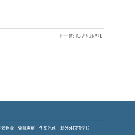
下一篇: 弧型瓦压型机
莎堡物业
骏凯豪庭
华阳汽修
新外外国语学校